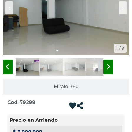
‹
›
1 / 9
Míralo 360
Cod. 79298
Precio en Arriendo
$ 3.000.000