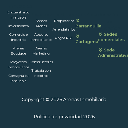
Inmuebles
Encuentra tu
Nosotros
Portales
Contáctanos
Horarios
inmueble
Somos
Propietarios
de
Barranquilla
Inversionista
Arenas
atención
Arrendatarios
Sedes
Comercio e
Asesores
Pagos PSE
comerciales
industria
Inmobiliarios
Cartagena
Arenas
Arenas
Sede
Boutique
Marketing
Administrativ
Proyectos
Constructoras
Inmobiliarios
Trabaja con
Consigna tu
nosotros
inmueble
Copyright © 2026 Arenas Inmobiliaria
Politica de privacidad 2026