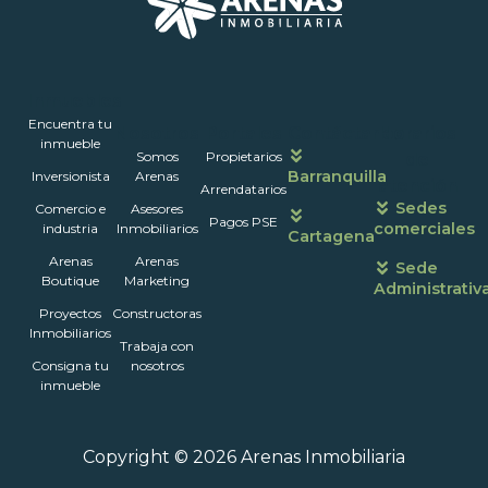
Inmuebles
Encuentra tu
Nosotros
Portales
Contáctanos
Horarios
inmueble
Somos
Propietarios
de
Barranquilla
Inversionista
Arenas
atención
Arrendatarios
Sedes
Comercio e
Asesores
Pagos PSE
comerciales
industria
Inmobiliarios
Cartagena
Arenas
Arenas
Sede
Boutique
Marketing
Administrativ
Proyectos
Constructoras
Inmobiliarios
Trabaja con
Consigna tu
nosotros
inmueble
Copyright © 2026 Arenas Inmobiliaria