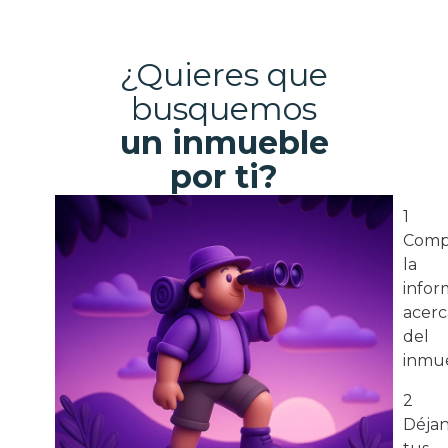
¿Quieres que
busquemos
un inmueble
por ti?
1
Comp
la
infor
acerc
del
inmue
2
Déja