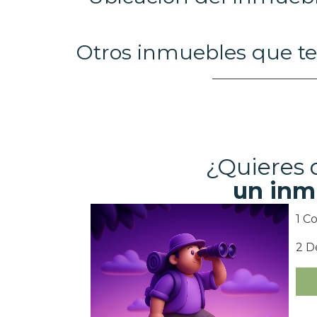
Otros inmuebles que te
¿Quieres
un inm
1 C
2 D