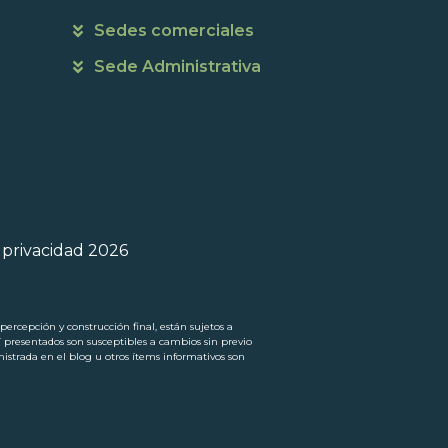
Horarios de atención
Sedes comerciales
Sede Administrativa
e privacidad 2026
ercepción y construcción final, están sujetos a
í presentados son susceptibles a cambios sin previo
trada en el blog u otros ítems informativos son