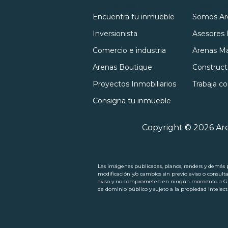
Inmuebles
Nosotro
Encuentra tu inmueble
Somos Ar
Inversionista
Asesores 
Comercio e industria
Arenas Ma
Arenas Boutique
Construct
Proyectos Inmobiliarios
Trabaja c
Consigna tu inmueble
Copyright © 2026 Are
Las imágenes publicadas, planos, renders y demás pi
modificación y/o cambios sin previo aviso o consult
aviso y no comprometen en ningún momento a Grupo
de dominio público y sujeto a la propiedad intel