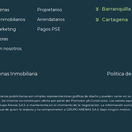
s
Portales
Contáctanos
Barranquilla
enas
Propietarios
Inmobiliarios
Arrendatarios
Cartagena
rketing
Pagos PSE
oras
on nosotros
nas Inmobiliaria
Politica d
ezas publicitarias son simples representaciones gráficas de diseño y pueden variar en su p
a, los mismos no constituyen oferta por parte del Promotor y/o Constructor. Los valores aqu
 Arenas S.A.S. a mantenerlos en el momento de la negociación. La información suminis
ectual de quien lo redacta y no comprometen a GRUPO ARENAS S.A.S. bajo ningún motivo.