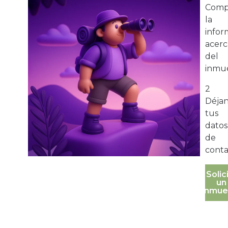
Comp
la
infor
acerc
del
inmue
2
Déja
tus
datos
de
conta
Solic
un
inmue