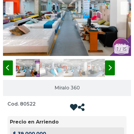
‹
›
1 / 15
Míralo 360
Cod. 80522
Precio en Arriendo
$ 39.000.000