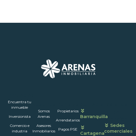
Inmuebles
Encuentra tu
Nosotros
Portales
Contáctanos
Horarios
inmueble
Somos
Propietarios
de
Barranquilla
Inversionista
Arenas
atención
Arrendatarios
Sedes
Comercio e
Asesores
Pagos PSE
comerciales
industria
Inmobiliarios
Cartagena