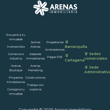
Inmuebles
Encuentra tu
Nosotros
Portales
Contáctanos
Horarios
inmueble
Somos
Propietarios
de
Barranquilla
Inversionista
Arenas
atención
Arrendatarios
Sedes
Comercio e
Asesores
Pagos PSE
comerciales
industria
Inmobiliarios
Cartagena
Arenas
Arenas
Sede
Boutique
Marketing
Administrativ
Proyectos
Constructoras
Inmobiliarios
Trabaja con
Consigna tu
nosotros
inmueble
Copyright © 2026 Arenas Inmobiliaria