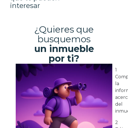
interesar
¿Quieres que
busquemos
un inmueble
por ti?
1
Comp
la
infor
acerc
del
inmue
2