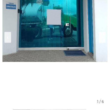
‹
›
1 / 6