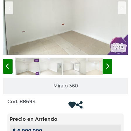
‹
›
1 / 18
Míralo 360
Cod. 88694
Precio en Arriendo
$ 6.000.000