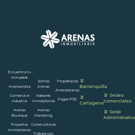
Inmuebles
Encuentra tu
Nosotros
Portales
Contáctanos
Horarios
inmueble
Somos
Propietarios
de
Barranquilla
Inversionista
Arenas
atención
Arrendatarios
Sedes
Comercio e
Asesores
Pagos PSE
comerciales
industria
Inmobiliarios
Cartagena
Arenas
Arenas
Sede
Boutique
Marketing
Administrativ
Proyectos
Constructoras
Inmobiliarios
Trabaja con