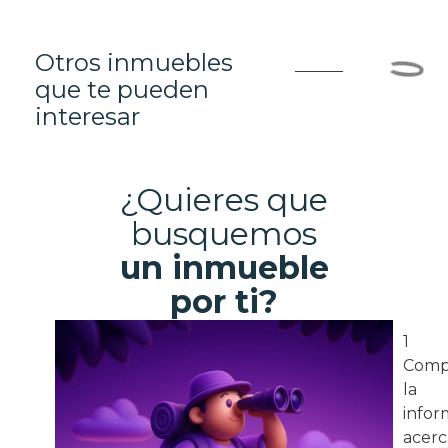
Otros inmuebles
que te pueden
interesar
¿Quieres que
busquemos
un inmueble
por ti?
1
Comp
la
infor
acerc