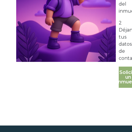
del
inmue
2
Déja
tus
datos
de
conta
Solic
un
inmue