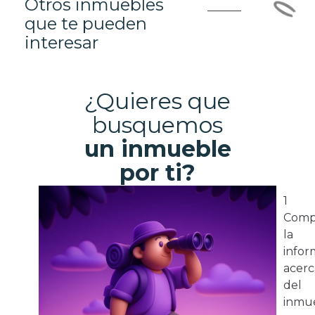
Otros inmuebles
que te pueden
interesar
¿Quieres que
busquemos
un inmueble
por ti?
1
Comp
la
infor
acerc
del
inmue