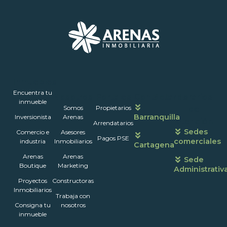
Inmuebles
Encuentra tu
Nosotros
Portales
Contáctanos
Horarios
inmueble
Somos
Propietarios
de
Barranquilla
Inversionista
Arenas
atención
Arrendatarios
Sedes
Comercio e
Asesores
Pagos PSE
comerciales
industria
Inmobiliarios
Cartagena
Arenas
Arenas
Sede
Boutique
Marketing
Administrativ
Proyectos
Constructoras
Inmobiliarios
Trabaja con
Consigna tu
nosotros
inmueble