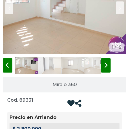
‹
›
1 / 19
Míralo 360
Cod. 89331
Precio en Arriendo
$ 2.800.000