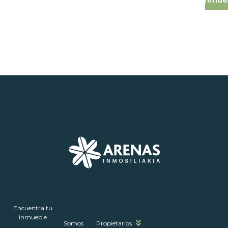
Inmuebles
Encuentra tu
Nosotros
Portales
Contáctanos
Horarios
inmueble
Somos
Propietarios
de