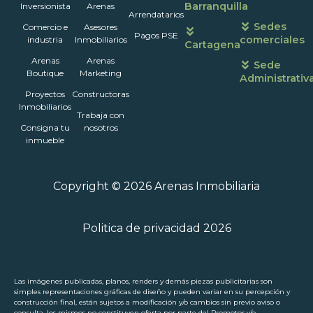
Barranquilla
Inversionista
Arenas
atención
Arrendatarios
Sedes
Comercio e
Asesores
Pagos PSE
comerciales
industria
Inmobiliarios
Cartagena
Arenas
Arenas
Sede
Boutique
Marketing
Administrativ
Proyectos
Constructoras
Inmobiliarios
Trabaja con
Consigna tu
nosotros
inmueble
Copyright © 2026 Arenas Inmobiliaria
Politica de privacidad 2026
Las imágenes publicadas, planos, renders y demás piezas publicitarias son
simples representaciones gráficas de diseño y pueden variar en su percepción y
construcción final, están sujetos a modificación y/o cambios sin previo aviso o
consulta, los mismos no constituyen oferta por parte del Promotor y/o