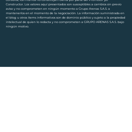
Constructor. Los valores aquí presentados son susceptibles a cambios sin previo
aviso y no comprometen en ningún momento a Grupo Arenas S.A.S. a
mantenerlos en el momento de la negociación. La información suministrada en
el blog u otros ítems informativos son de dominio público y sujeto a la propiedad
intelectual de quien lo redacta y no comprometen a GRUPO ARENAS S.A.S. bajo
ningún motivo.