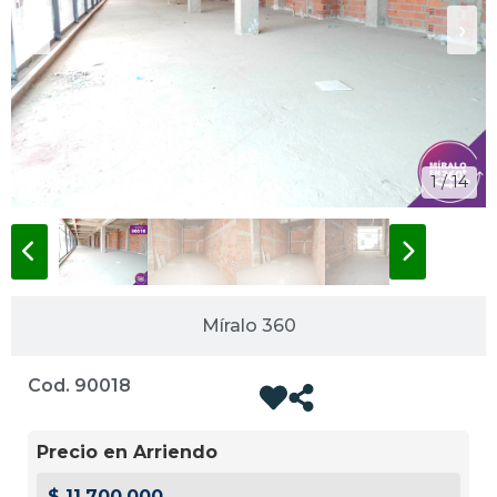
‹
›
1 / 14
Míralo 360
Cod. 90018
Precio en Arriendo
$ 11.700.000