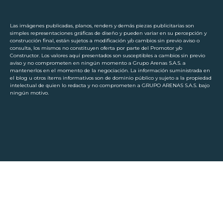
Las imágenes publicadas, planos, renders y demás piezas publicitarias son
simples representaciones gráficas de diseño y pueden variar en su percepción y
construcción final, están sujetos a modificación y/o cambios sin previo aviso o
consulta, los mismos no constituyen oferta por parte del Promotor y/o
Constructor. Los valores aquí presentados son susceptibles a cambios sin previo
aviso y no comprometen en ningún momento a Grupo Arenas S.A.S. a
mantenerlos en el momento de la negociación. La información suministrada en
el blog u otros ítems informativos son de dominio público y sujeto a la propiedad
intelectual de quien lo redacta y no comprometen a GRUPO ARENAS S.A.S. bajo
ningún motivo.