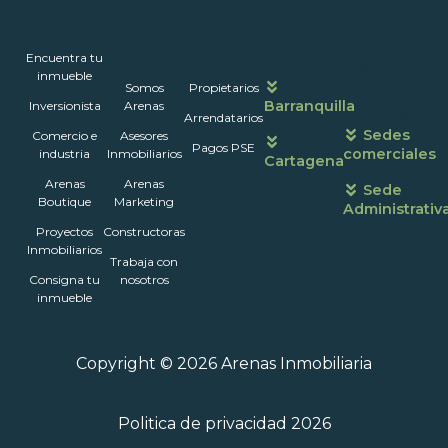
Inmuebles
Encuentra tu
Nosotros
Portales
Contáctanos
Horarios
inmueble
Somos
Propietarios
de
Barranquilla
Inversionista
Arenas
atención
Arrendatarios
Sedes
Comercio e
Asesores
Pagos PSE
comerciales
industria
Inmobiliarios
Cartagena
Arenas
Arenas
Sede
Boutique
Marketing
Administrativ
Proyectos
Constructoras
Inmobiliarios
Trabaja con
Consigna tu
nosotros
inmueble
Copyright © 2026 Arenas Inmobiliaria
Politica de privacidad 2026