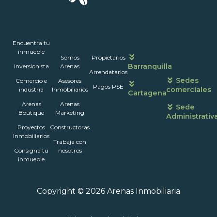
Inmuebles
Encuentra tu
Nosotros
Portales
Contáctanos
Horarios
inmueble
Somos
Propietarios
de
Barranquilla
Inversionista
Arenas
atención
Arrendatarios
Sedes
Comercio e
Asesores
Pagos PSE
comerciales
industria
Inmobiliarios
Cartagena
Arenas
Arenas
Sede
Boutique
Marketing
Administrativ
Proyectos
Constructoras
Inmobiliarios
Trabaja con
Consigna tu
nosotros
inmueble
Copyright © 2026 Arenas Inmobiliaria