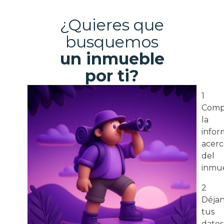
¿Quieres que
busquemos
un inmueble
por ti?
1
Comp
la
infor
acerc
del
inmue
2
Déja
tus
datos