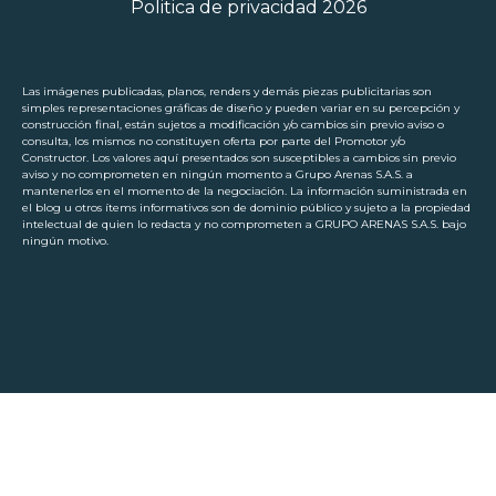
Politica de privacidad 2026
Las imágenes publicadas, planos, renders y demás piezas publicitarias son
simples representaciones gráficas de diseño y pueden variar en su percepción y
construcción final, están sujetos a modificación y/o cambios sin previo aviso o
consulta, los mismos no constituyen oferta por parte del Promotor y/o
Constructor. Los valores aquí presentados son susceptibles a cambios sin previo
aviso y no comprometen en ningún momento a Grupo Arenas S.A.S. a
mantenerlos en el momento de la negociación. La información suministrada en
el blog u otros ítems informativos son de dominio público y sujeto a la propiedad
intelectual de quien lo redacta y no comprometen a GRUPO ARENAS S.A.S. bajo
ningún motivo.