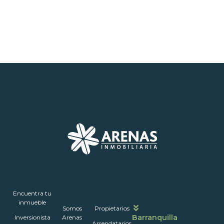
Inmuebles
Encuentra tu
Nosotros
Portales
Contáctanos
Horarios
inmueble
Somos
Propietarios
de
Barranquilla
Inversionista
Arenas
atención
Arrendatarios