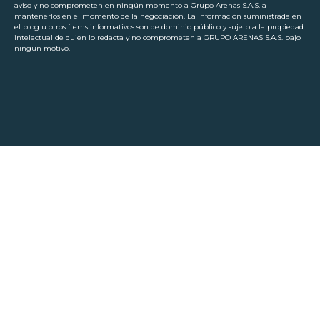
aviso y no comprometen en ningún momento a Grupo Arenas S.A.S. a
mantenerlos en el momento de la negociación. La información suministrada en
el blog u otros ítems informativos son de dominio público y sujeto a la propiedad
intelectual de quien lo redacta y no comprometen a GRUPO ARENAS S.A.S. bajo
ningún motivo.