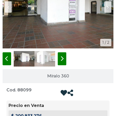
‹
›
1 / 2
Míralo 360
Cod. 88099
Precio en Venta
$ 200.933.276