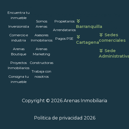
Inmuebles
Encuentra tu
Nosotros
Portales
Contáctanos
Horarios
inmueble
Somos
Propietarios
de
Barranquilla
Inversionista
Arenas
atención
Arrendatarios
Sedes
Comercio e
Asesores
Pagos PSE
comerciales
industria
Inmobiliarios
Cartagena
Arenas
Arenas
Sede
Boutique
Marketing
Administrativ
Proyectos
Constructoras
Inmobiliarios
Trabaja con
Consigna tu
nosotros
inmueble
Copyright © 2026 Arenas Inmobiliaria
Politica de privacidad 2026