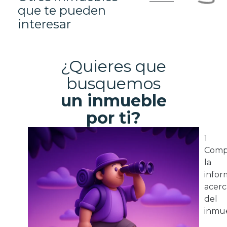
que te pueden
interesar
¿Quieres que
busquemos
un inmueble
por ti?
1
Comp
la
infor
acerc
del
inmue