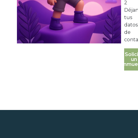
2
Déja
tus
datos
de
conta
Solic
un
inmue