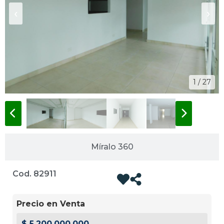
‹
›
1 / 27
Míralo 360
Cod. 82911
Precio en Venta
$ 5.200.000.000