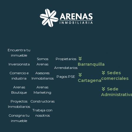
Inmuebles
Encuentra tu
Nosotros
Portales
Contáctanos
Horarios
inmueble
Somos
Propietarios
de
Barranquilla
Inversionista
Arenas
atención
Arrendatarios
Sedes
Comercio e
Asesores
Pagos PSE
comerciales
industria
Inmobiliarios
Cartagena
Arenas
Arenas
Sede
Boutique
Marketing
Administrativ
Proyectos
Constructoras
Inmobiliarios
Trabaja con
Consigna tu
nosotros
inmueble