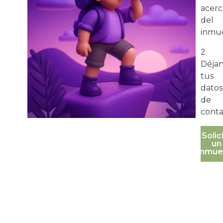
acerc
del
inmue
2
Déja
tus
datos
de
conta
Solic
un
inmue