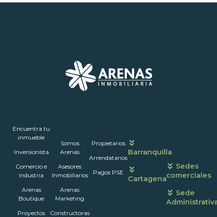
Inmuebles
Encuentra tu
Nosotros
Portales
Contáctanos
Horarios
inmueble
Somos
Propietarios
de
Barranquilla
Inversionista
Arenas
atención
Arrendatarios
Sedes
Comercio e
Asesores
Pagos PSE
comerciales
industria
Inmobiliarios
Cartagena
Arenas
Arenas
Sede
Boutique
Marketing
Administrativ
Proyectos
Constructoras