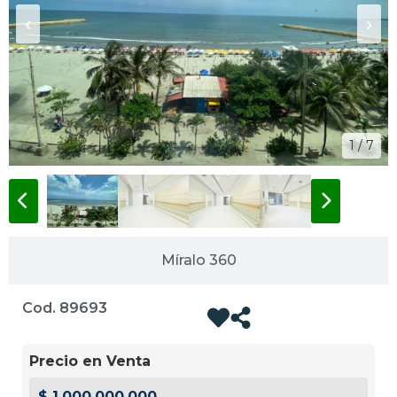
‹
›
1 / 7
Míralo 360
Cod. 89693
Precio en Venta
$ 1.000.000.000