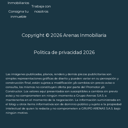
Inmobiliarios
Trabaja con
Consigna tu
nosotros
inmueble
Copyright © 2026 Arenas Inmobiliaria
Politica de privacidad 2026
Las imágenes publicadas, planos, renders y demás piezas publicitarias son
simples representaciones gráficas de diseño y pueden variar en su percepción y
construcción final, están sujetos a modificación y/o cambios sin previo aviso o
consulta, los mismos no constituyen oferta por parte del Promotor y/o
Constructor. Los valores aquí presentados son susceptibles a cambios sin previo
aviso y no comprometen en ningún momento a Grupo Arenas S.A.S. a
mantenerlos en el momento de la negociación. La información suministrada en
el blog u otros ítems informativos son de dominio público y sujeto a la propiedad
intelectual de quien lo redacta y no comprometen a GRUPO ARENAS S.A.S. bajo
ningún motivo.