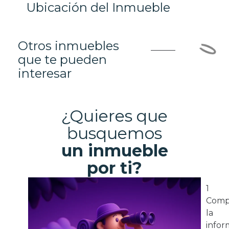
Ubicación del Inmueble
Otros inmuebles
que te pueden
interesar
¿Quieres que
busquemos
un inmueble
por ti?
1
Comp
la
infor