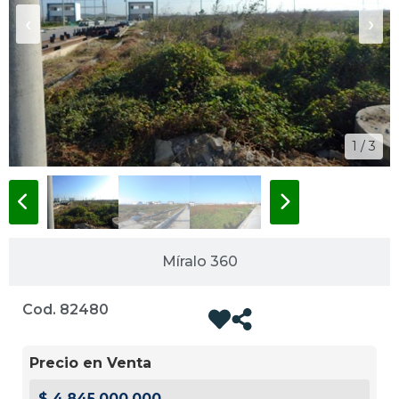
‹
›
1 / 3
Míralo 360
Cod. 82480
Precio en Venta
$ 4.845.000.000