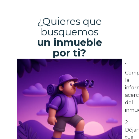
¿Quieres que
busquemos
un inmueble
por ti?
1
Comp
la
infor
acerc
del
inmue
2
Déja
tus