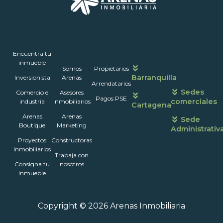
Inmuebles
Encuentra tu
Nosotros
Portales
Contáctanos
Horarios
inmueble
Somos
Propietarios
de
Barranquilla
Inversionista
Arenas
atención
Arrendatarios
Sedes
Comercio e
Asesores
Pagos PSE
comerciales
industria
Inmobiliarios
Cartagena
Arenas
Arenas
Sede
Boutique
Marketing
Administrativ
Proyectos
Constructoras
Inmobiliarios
Trabaja con
Consigna tu
nosotros
inmueble
Copyright © 2026 Arenas Inmobiliaria