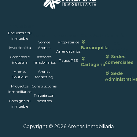
Inmuebles
Encuentra tu
Nosotros
Portales
Contáctanos
Horarios
inmueble
Somos
Propietarios
de
Barranquilla
Inversionista
Arenas
atención
Arrendatarios
Sedes
Comercio e
Asesores
Pagos PSE
comerciales
industria
Inmobiliarios
Cartagena
Arenas
Arenas
Sede
Boutique
Marketing
Administrativ
Proyectos
Constructoras
Inmobiliarios
Trabaja con
Consigna tu
nosotros
inmueble
Copyright © 2026 Arenas Inmobiliaria