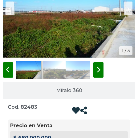
‹
›
1 / 3
Míralo 360
Cod. 82483
Precio en Venta
$ 680.000.000