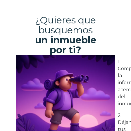
¿Quieres que
busquemos
un inmueble
por ti?
1
Comp
la
infor
acerc
del
inmue
2
Déja
tus