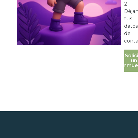
2
Déja
tus
datos
de
conta
Solic
un
inmue