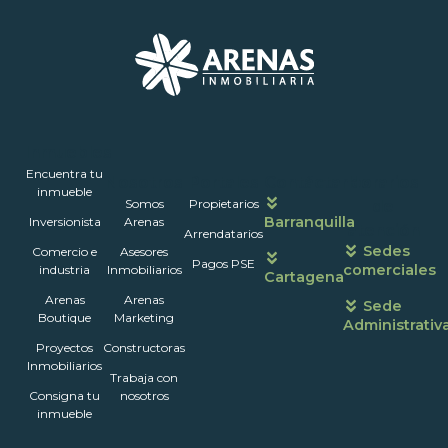
Inmuebles
Encuentra tu
Nosotros
Portales
Contáctanos
Horarios
inmueble
Somos
Propietarios
de
Barranquilla
Inversionista
Arenas
atención
Arrendatarios
Sedes
Comercio e
Asesores
Pagos PSE
comerciales
industria
Inmobiliarios
Cartagena
Arenas
Arenas
Sede
Boutique
Marketing
Administrativ
Proyectos
Constructoras
Inmobiliarios
Trabaja con
Consigna tu
nosotros
inmueble