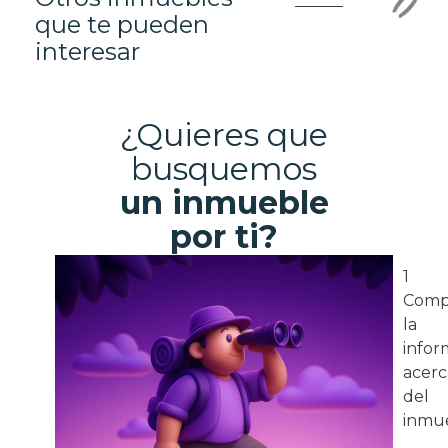
que te pueden
interesar
¿Quieres que
busquemos
un inmueble
por ti?
1
Comp
la
infor
acerc
del
inmue