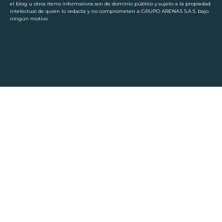
el blog u otros ítems informativos son de dominio público y sujeto a la propiedad
intelectual de quien lo redacta y no comprometen a GRUPO ARENAS S.A.S. bajo
ningún motivo.