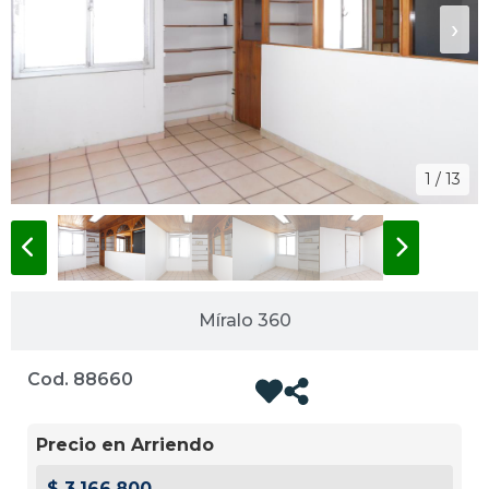
‹
›
1 / 13
Míralo 360
Cod. 88660
Precio en Arriendo
$ 3.166.800