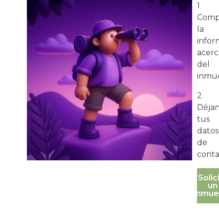
1
Comp
la
infor
acerc
del
inmue
2
Déja
tus
datos
de
conta
Solic
un
inmue