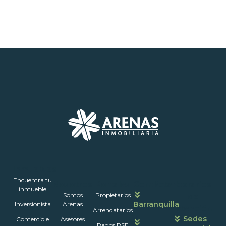
Inmuebles
Encuentra tu
Nosotros
Portales
Contáctanos
Horarios
inmueble
Somos
Propietarios
de
Barranquilla
Inversionista
Arenas
atención
Arrendatarios
Sedes
Comercio e
Asesores
Pagos PSE