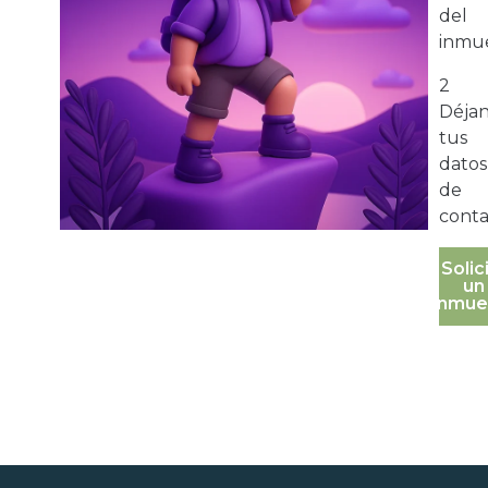
del
inmue
2
Déja
tus
datos
de
conta
Solic
un
inmue