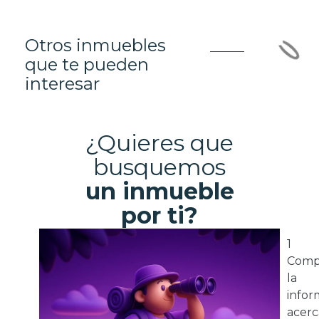
Otros inmuebles
que te pueden
interesar
¿Quieres que
busquemos
un inmueble
por ti?
1
Comp
la
infor
acerc