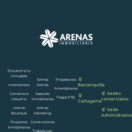
Inmuebles
Encuentra tu
Nosotros
Portales
Contáctanos
Horarios
inmueble
Somos
Propietarios
de
Barranquilla
Inversionista
Arenas
atención
Arrendatarios
Sedes
Comercio e
Asesores
Pagos PSE
comerciales
industria
Inmobiliarios
Cartagena
Arenas
Arenas
Sede
Boutique
Marketing
Administrativ
Proyectos
Constructoras
Inmobiliarios
Trabaja con