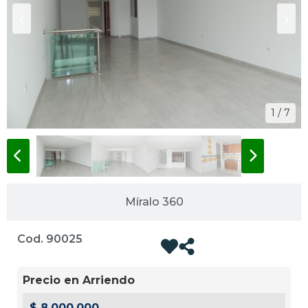
‹
›
1 / 7
Míralo 360
Cod. 90025
Precio en Arriendo
$ 8.000.000