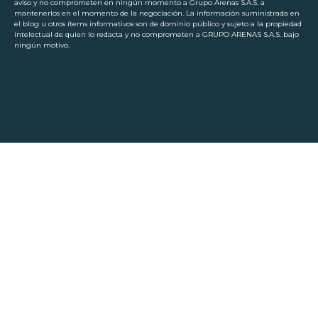
aviso y no comprometen en ningún momento a Grupo Arenas S.A.S. a
mantenerlos en el momento de la negociación. La información suministrada en
el blog u otros ítems informativos son de dominio público y sujeto a la propiedad
intelectual de quien lo redacta y no comprometen a GRUPO ARENAS S.A.S. bajo
ningún motivo.