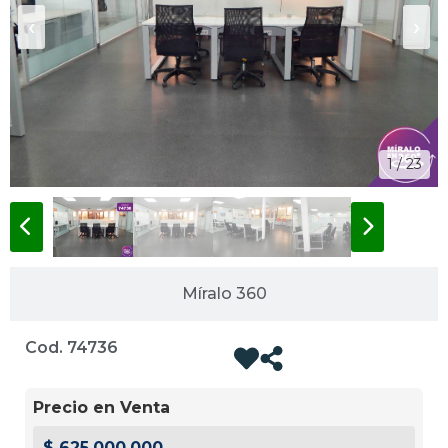
‹
›
1 / 23
Míralo 360
Cod. 74736
Precio en Venta
$ 625.000.000