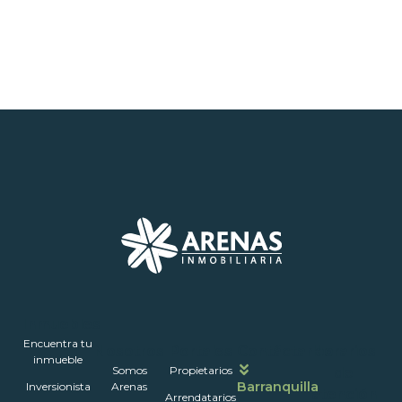
Inmuebles
Encuentra tu
Nosotros
Portales
Contáctanos
Horarios
inmueble
Somos
Propietarios
de
Barranquilla
Inversionista
Arenas
atención
Arrendatarios