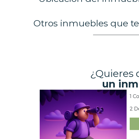
Otros inmuebles que te
¿Quieres
un inm
1 C
2 D