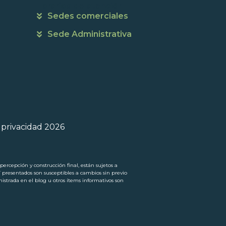
Horarios de atención
Sedes comerciales
Sede Administrativa
e privacidad 2026
ercepción y construcción final, están sujetos a
í presentados son susceptibles a cambios sin previo
trada en el blog u otros ítems informativos son