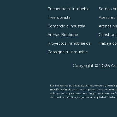
Inmuebles
Nosotro
Encuentra tu inmueble
Somos Ar
Inversionista
Asesores 
Comercio e industria
Arenas Ma
Arenas Boutique
Construct
Proyectos Inmobiliarios
Trabaja c
Consigna tu inmueble
Copyright © 2026 Are
Las imágenes publicadas, planos, renders y demás pi
modificación y/o cambios sin previo aviso o consult
aviso y no comprometen en ningún momento a Grupo
de dominio público y sujeto a la propiedad intel