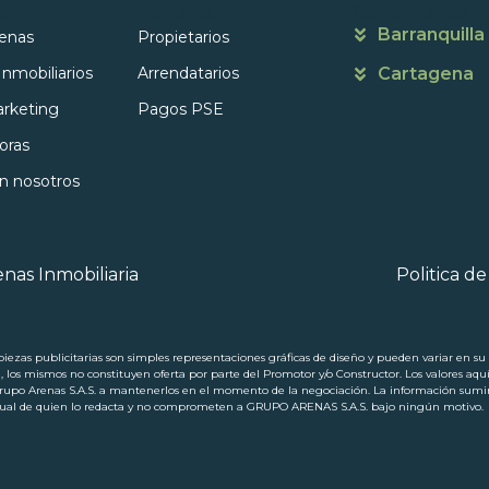
s
Portales
Contáctanos
Barranquilla
enas
Propietarios
Inmobiliarios
Arrendatarios
Cartagena
rketing
Pagos PSE
oras
on nosotros
nas Inmobiliaria
Politica d
ezas publicitarias son simples representaciones gráficas de diseño y pueden variar en su p
a, los mismos no constituyen oferta por parte del Promotor y/o Constructor. Los valores aqu
 Arenas S.A.S. a mantenerlos en el momento de la negociación. La información suminis
ectual de quien lo redacta y no comprometen a GRUPO ARENAS S.A.S. bajo ningún motivo.