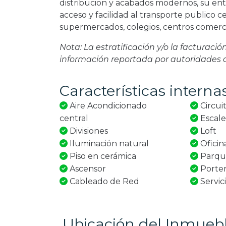
distribucion y acabados modernos, su ent
acceso y facilidad al transporte publico 
supermercados, colegios, centros comercia
Nota: La estratificación y/o la facturaci
información reportada por autoridades
Características interna
Aire Acondicionado
Circui
central
Escale
Divisiones
Loft
Iluminación natural
Oficin
Piso en cerámica
Parque
Ascensor
Porter
Cableado de Red
Servic
Ubicación del Inmueb