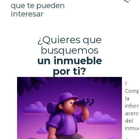
que te pueden
interesar
¿Quieres que
busquemos
un inmueble
por ti?
1
Comp
la
infor
acerc
del
inmue