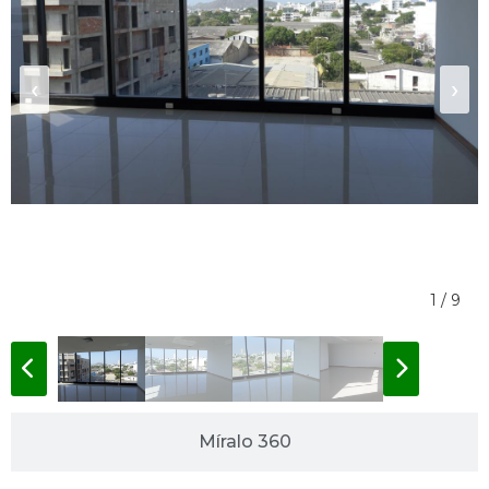
‹
›
1 / 9
Míralo 360