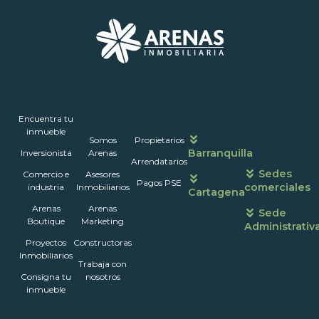
Inmuebles
Encuentra tu
Nosotros
Portales
Contáctanos
Horarios
inmueble
Somos
Propietarios
de
Barranquilla
Inversionista
Arenas
atención
Arrendatarios
Sedes
Comercio e
Asesores
Pagos PSE
comerciales
industria
Inmobiliarios
Cartagena
Arenas
Arenas
Sede
Boutique
Marketing
Administrativ
Proyectos
Constructoras
Inmobiliarios
Trabaja con
Consigna tu
nosotros
inmueble