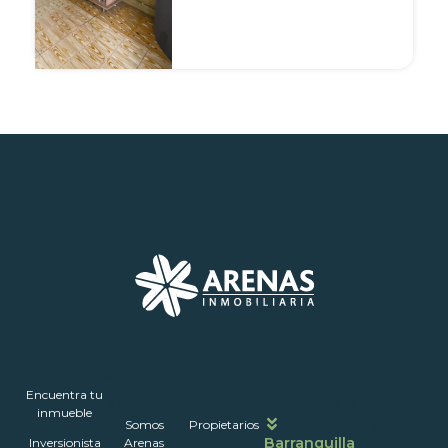
Inmuebles
Encuentra tu
Nosotros
Portales
Contáctanos
Horarios
inmueble
Somos
Propietarios
de
Barranquilla
Inversionista
Arenas