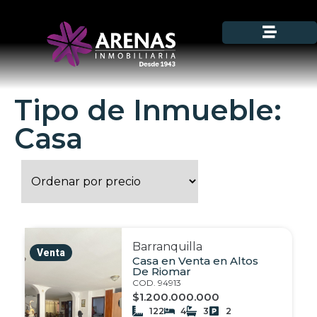
Tipo de Inmueble:
Casa
Barranquilla
Venta
Casa en Venta en Altos
De Riomar
COD. 94913
$1.200.000.000
122
4
3
2