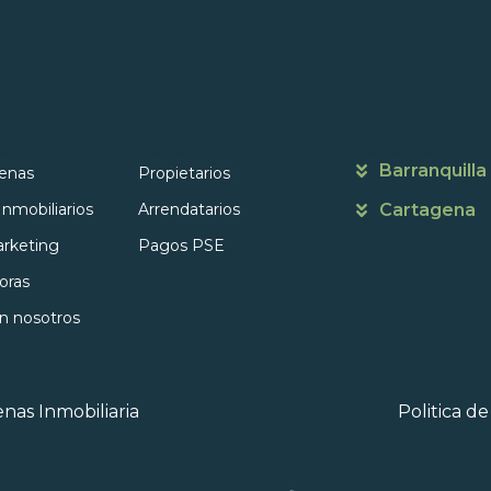
s
Portales
Contáctanos
Barranquilla
enas
Propietarios
Inmobiliarios
Arrendatarios
Cartagena
rketing
Pagos PSE
oras
on nosotros
nas Inmobiliaria
Politica d