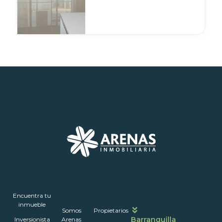
Inmuebles
Encuentra tu
Nosotros
Portales
Contáctanos
Horarios
inmueble
Somos
Propietarios
de
Barranquilla
Inversionista
Arenas