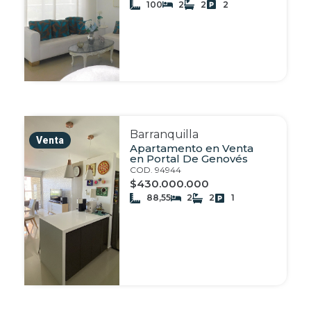
100
2
2
2
Barranquilla
Venta
Apartamento en Venta
en Portal De Genovés
COD. 94944
$430.000.000
88,55
2
2
1