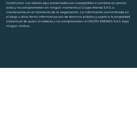
Constructor. Los valores aquí presentados son susceptibles a cambios sin previo
aviso y no comprometen en ningún momento a Grupo Arenas S.A.S. a
mantenerlos en el momento de la negociación. La información suministrada en
el blog u otros ítems informativos son de dominio público y sujeto a la propiedad
intelectual de quien lo redacta y no comprometen a GRUPO ARENAS S.A.S. bajo
ningún motivo.