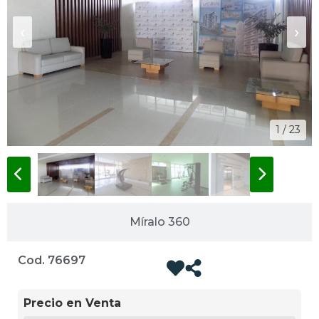
‹
›
1 / 23
Míralo 360
Cod. 76697
Precio en Venta