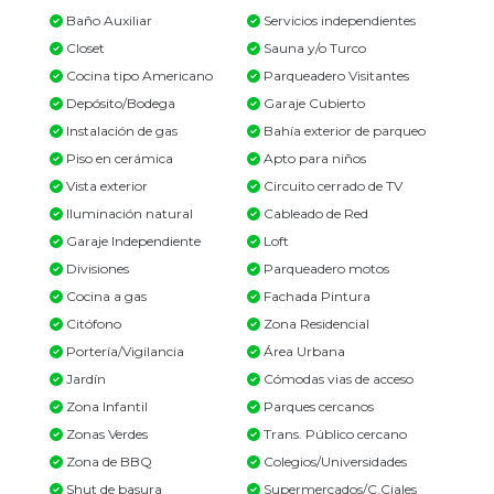
Baño Auxiliar
Servicios independientes
Closet
Sauna y/o Turco
Cocina tipo Americano
Parqueadero Visitantes
Depósito/Bodega
Garaje Cubierto
Instalación de gas
Bahía exterior de parqueo
Piso en cerámica
Apto para niños
Vista exterior
Circuito cerrado de TV
Iluminación natural
Cableado de Red
Garaje Independiente
Loft
Divisiones
Parqueadero motos
Cocina a gas
Fachada Pintura
Citófono
Zona Residencial
Portería/Vigilancia
Área Urbana
Jardín
Cómodas vias de acceso
Zona Infantil
Parques cercanos
Zonas Verdes
Trans. Público cercano
Zona de BBQ
Colegios/Universidades
Shut de basura
Supermercados/C.Ciales