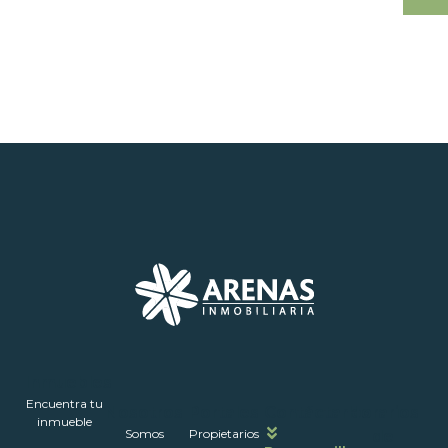
Inmuebles
Encuentra tu
Nosotros
Portales
Contáctanos
Horarios
inmueble
Somos
Propietarios
de