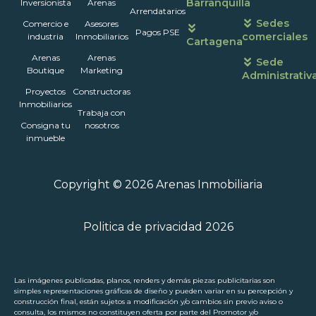
Barranquilla
Inversionista
Arenas
atención
Arrendatarios
Sedes
Comercio e
Asesores
Pagos PSE
comerciales
industria
Inmobiliarios
Cartagena
Arenas
Arenas
Sede
Boutique
Marketing
Administrativ
Proyectos
Constructoras
Inmobiliarios
Trabaja con
Consigna tu
nosotros
inmueble
Copyright © 2026 Arenas Inmobiliaria
Politica de privacidad 2026
Las imágenes publicadas, planos, renders y demás piezas publicitarias son
simples representaciones gráficas de diseño y pueden variar en su percepción y
construcción final, están sujetos a modificación y/o cambios sin previo aviso o
consulta, los mismos no constituyen oferta por parte del Promotor y/o