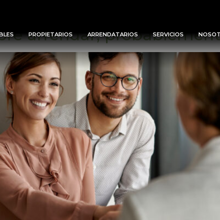
ndo
obre arrendar, probablement
BLES
PROPIETARIOS
ARRENDATARIOS
SERVICIOS
NOSO