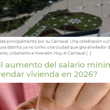
da principalmente por su Carnaval. Una celebración cult
tura distinta: ya no como una ciudad que gira alrededor
mo, urbanismo e inversión. Hoy, el Carnaval […]
l aumento del salario míni
endar vivienda en 2026?