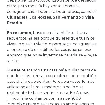
debajo de los $750.000. Eso depende del sector,
claro, pero todavía hay zonas donde se
consiguen casas buenas a buen precio, como en
Ciudadela
,
Los Robles
,
San Fernando
o
Villa
Estadio
.
En resumen
, buscar casa también es buscar
recuerdos. Ya sea porque quieres que tus hijos
vivan lo que tu viviste, o porque ya no aguantas
el encierro de un edificio, las casas tienen ese
encanto que no se inventa: se hereda, se vive, se
siente.
Si estás buscando una casa pa’ alquilar cerca de
donde estás, piénsalo con calma… pero también
escucha lo que sientes. Porque a veces, lo más
valioso no es lo más moderno, sino lo que
realmente te hace sentir en casa. En Arenas
inmobiliaria contamos con más de 4000
inmuebles para que tengas un amplio abanico