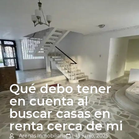
Qué debo tener
en cuenta al
buscar casas en
renta cerca de mi
Arenas Inmobiliaria
13 junio, 2025