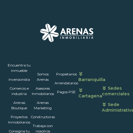
Inmuebles
Encuentra tu
Nosotros
Portales
Contáctanos
Horarios
inmueble
Somos
Propietarios
de
Barranquilla
Inversionista
Arenas
atención
Arrendatarios
Sedes
Comercio e
Asesores
Pagos PSE
comerciales
industria
Inmobiliarios
Cartagena
Arenas
Arenas
Sede
Boutique
Marketing
Administrativ
Proyectos
Constructoras
Inmobiliarios
Trabaja con
Consigna tu
nosotros