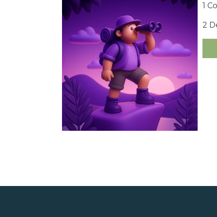
1 C
2 D