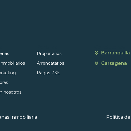
s
Portales
Contáctanos
Barranquilla
enas
Propietarios
Inmobiliarios
Arrendatarios
Cartagena
rketing
Pagos PSE
oras
on nosotros
nas Inmobiliaria
Politica d