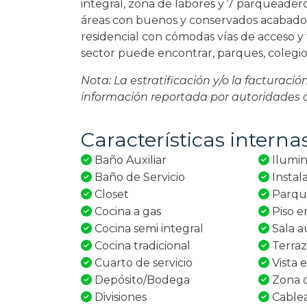
integral, zona de labores y 7 parqueadero
áreas con buenos y conservados acabados,
residencial con cómodas vías de acceso y f
sector puede encontrar, parques, colegios
Nota: La estratificación y/o la facturaci
información reportada por autoridades
Características interna
Baño Auxiliar
Ilumin
Baño de Servicio
Instal
Closet
Parqu
Cocina a gas
Piso e
Cocina semi integral
Sala au
Cocina tradicional
Terra
Cuarto de servicio
Vista e
Depósito/Bodega
Zona d
Divisiones
Cable