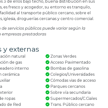
s 3 de ellos bajo techo, buena distribución en sus
 es fresco y acogedor, su entorno es tranquilo,
acilidad al transporte público cercano, sobre el
, iglesia, droguerías cercanas y centro comercial.
ón de servicios públicos puede variar según la
 o empresas prestadoras
s y externas
ación natural
Zonas Verdes
ación de gas
Acceso Pavimentado
eadero interno
Bombas de gasolina
n cerámica
Colegios/Universidades
xiliar
Cómodas vias de acceso
za
Parques cercanos
xterior
Sobre vía secundaria
e ropas
Supermercados/C.Ciales
ado de Red
Trans. Público cercano