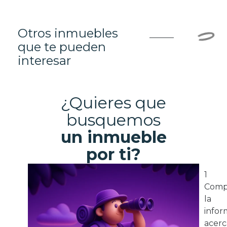
Otros inmuebles
que te pueden
interesar
¿Quieres que
busquemos
un inmueble
por ti?
1
Comp
la
infor
acerc