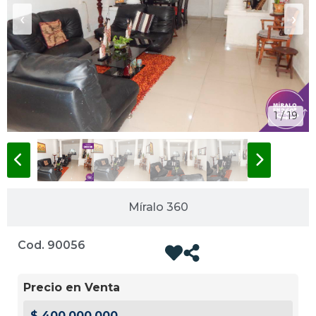
‹
›
1 / 19
Míralo 360
Cod. 90056
Precio en Venta
$ 400.000.000