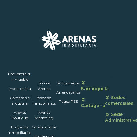
Inmuebles
Encuentra tu
Nosotros
Portales
Contáctanos
Horarios
inmueble
Somos
Propietarios
de
Barranquilla
Inversionista
Arenas
atención
Arrendatarios
Sedes
Comercio e
Asesores
Pagos PSE
comerciales
industria
Inmobiliarios
Cartagena
Arenas
Arenas
Sede
Boutique
Marketing
Administrativ
Proyectos
Constructoras
Inmobiliarios
Trabaja con