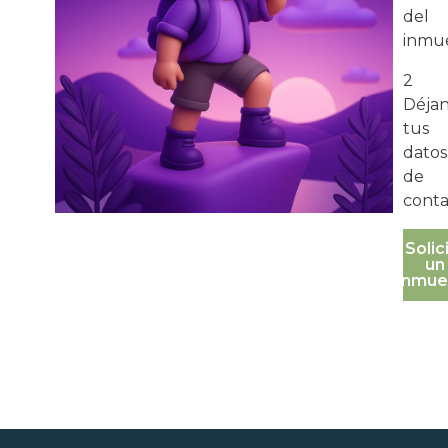
del
inmue
2
Déja
tus
datos
de
conta
Solic
un
inmue