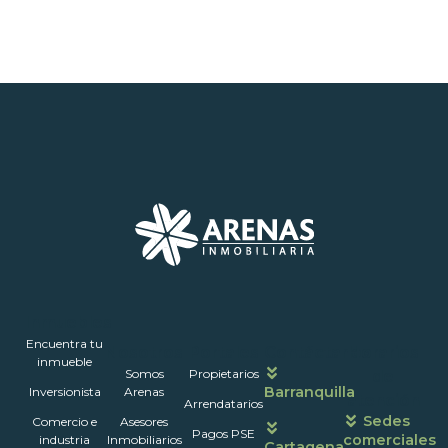
Inmuebles
Encuentra tu
Nosotros
Portales
Contáctanos
Horarios
inmueble
Somos
Propietarios
de
Barranquilla
Inversionista
Arenas
atención
Arrendatarios
Sedes
Comercio e
Asesores
Pagos PSE
comerciales
industria
Inmobiliarios
Cartagena