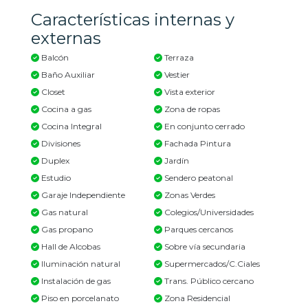
Características internas y
externas
Balcón
Terraza
Baño Auxiliar
Vestier
Closet
Vista exterior
Cocina a gas
Zona de ropas
Cocina Integral
En conjunto cerrado
Divisiones
Fachada Pintura
Duplex
Jardín
Estudio
Sendero peatonal
Garaje Independiente
Zonas Verdes
Gas natural
Colegios/Universidades
Gas propano
Parques cercanos
Hall de Alcobas
Sobre vía secundaria
Iluminación natural
Supermercados/C.Ciales
Instalación de gas
Trans. Público cercano
Piso en porcelanato
Zona Residencial