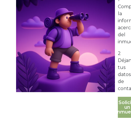
Comp
la
infor
acerc
del
inmue
2
Déja
tus
datos
de
conta
Solic
un
inmue