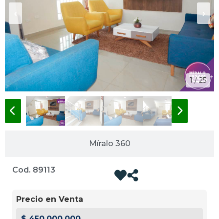
‹
›
1 / 25
Míralo 360
Cod. 89113
Precio en Venta
$ 450.000.000