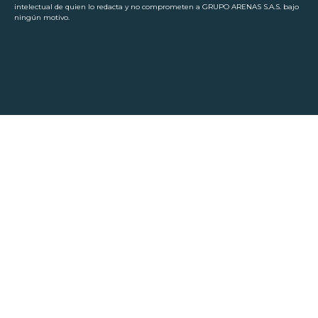
intelectual de quien lo redacta y no comprometen a GRUPO ARENAS S.A.S. bajo
ningún motivo.