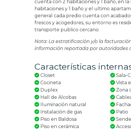
cuenta con 2 habitaciones y 1 baño, en l
habitaciones y 1 baño y el ultimo aparta
general cada predio cuenta con acabados 
frescos y acogedores, su entorno es resid
transporte publico cercano.
Nota: La estratificación y/o la facturaci
información reportada por autoridades
Características interna
Closet
Sala-
Cocineta
Vista e
Duplex
Zona d
Hall de Alcobas
Cable
Iluminación natural
Fachad
Instalación de gas
Patio
Piso en Baldosa
Sende
Piso en cerámica
Acces