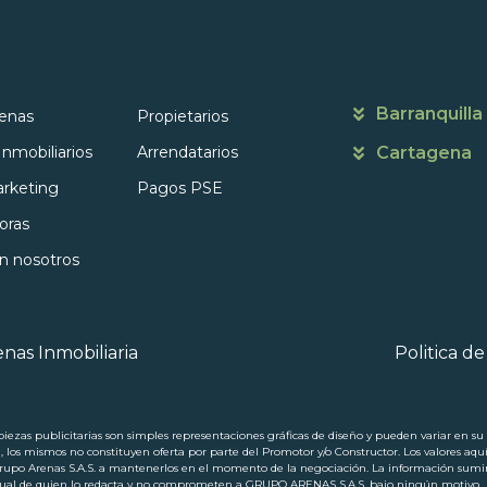
s
Portales
Contáctanos
Barranquilla
enas
Propietarios
Inmobiliarios
Arrendatarios
Cartagena
rketing
Pagos PSE
oras
on nosotros
nas Inmobiliaria
Politica d
ezas publicitarias son simples representaciones gráficas de diseño y pueden variar en su p
a, los mismos no constituyen oferta por parte del Promotor y/o Constructor. Los valores aqu
 Arenas S.A.S. a mantenerlos en el momento de la negociación. La información suminis
ectual de quien lo redacta y no comprometen a GRUPO ARENAS S.A.S. bajo ningún motivo.