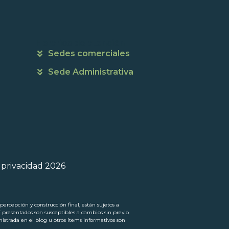
Horarios de atención
Sedes comerciales
Sede Administrativa
e privacidad 2026
ercepción y construcción final, están sujetos a
í presentados son susceptibles a cambios sin previo
trada en el blog u otros ítems informativos son