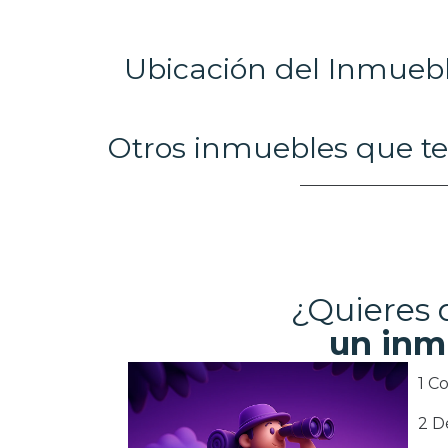
Ubicación del Inmueb
Otros inmuebles que te
¿Quieres
un inm
1 C
2 D