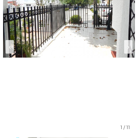
‹
›
1 / 11