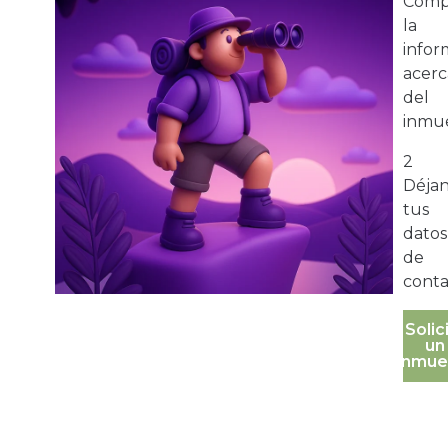
Comp
la
infor
acerc
del
inmue
2
Déja
tus
datos
de
conta
Solic
un
inmue