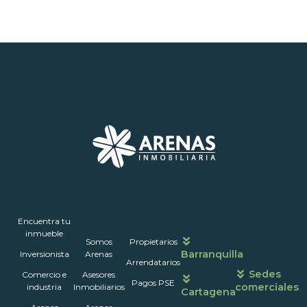
Inmuebles
Encuentra tu
Nosotros
Portales
Contáctanos
Horarios
inmueble
Somos
Propietarios
de
Barranquilla
Inversionista
Arenas
atención
Arrendatarios
Sedes
Comercio e
Asesores
Pagos PSE
comerciales
industria
Inmobiliarios
Cartagena