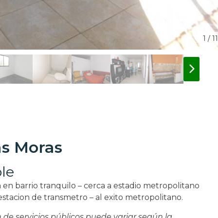
1 / 11
as Moras
le
a en barrio tranquilo – cerca a estadio metropolitano
 estacion de transmetro – al exito metropolitano.
ón de servicios públicos puede variar según la