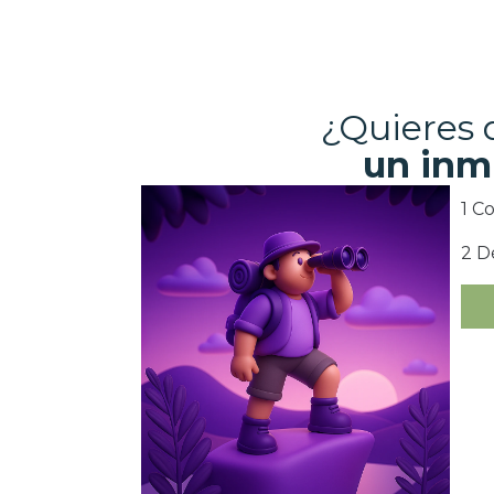
¿Quieres
un inm
1 C
2 D