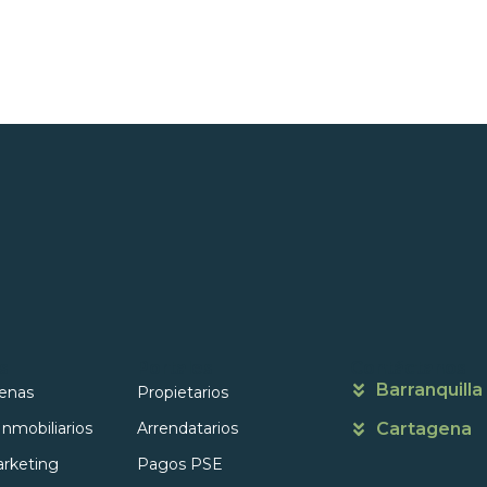
s
Portales
Contáctanos
Barranquilla
enas
Propietarios
Inmobiliarios
Arrendatarios
Cartagena
rketing
Pagos PSE