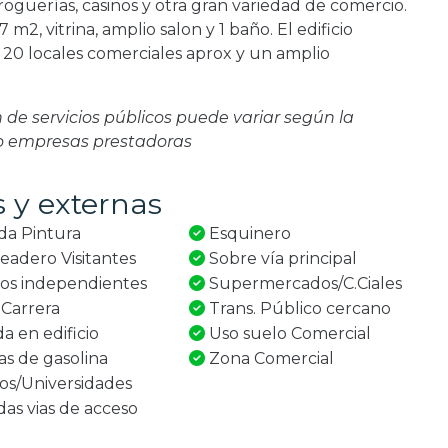
oguerías, casinos y otra gran variedad de comercio.
 m2, vitrina, amplio salon y 1 baño. El edificio
 20 locales comerciales aprox y un amplio
ón de servicios públicos puede variar según la
 o empresas prestadoras
s y externas
a Pintura
Esquinero
adero Visitantes
Sobre vía principal
ios independientes
Supermercados/C.Ciales
Carrera
Trans. Público cercano
a en edificio
Uso suelo Comercial
 de gasolina
Zona Comercial
os/Universidades
s vias de acceso