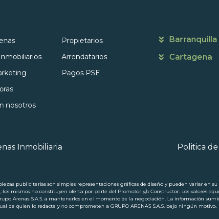
s
Portales
Contáctanos
Barranquilla
enas
Propietarios
Inmobiliarios
Arrendatarios
Cartagena
rketing
Pagos PSE
oras
on nosotros
nas Inmobiliaria
Politica d
ezas publicitarias son simples representaciones gráficas de diseño y pueden variar en su p
a, los mismos no constituyen oferta por parte del Promotor y/o Constructor. Los valores aqu
 Arenas S.A.S. a mantenerlos en el momento de la negociación. La información suminis
ectual de quien lo redacta y no comprometen a GRUPO ARENAS S.A.S. bajo ningún motivo.