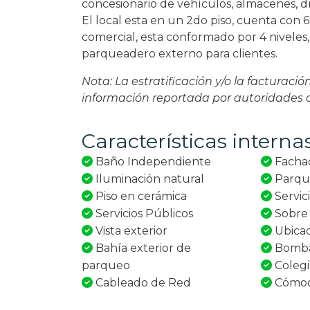
concesionario de vehículos, almacenes, dr
El local esta en un 2do piso, cuenta con 67
comercial, esta conformado por 4 niveles,
parqueadero externo para clientes.
Nota: La estratificación y/o la facturaci
información reportada por autoridades
Características interna
Baño Independiente
Fachad
Iluminación natural
Parque
Piso en cerámica
Servic
Servicios Públicos
Sobre 
Vista exterior
Ubicad
Bahía exterior de
Bombas
parqueo
Colegi
Cableado de Red
Cómoda