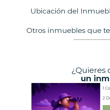
Ubicación del Inmueb
Otros inmuebles que te
¿Quieres
un inm
1 C
2 D