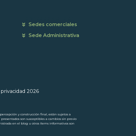
Horarios de atención
Sedes comerciales
Sede Administrativa
e privacidad 2026
ercepción y construcción final, están sujetos a
í presentados son susceptibles a cambios sin previo
trada en el blog u otros ítems informativos son