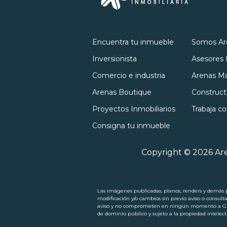
Inmuebles
Nosotro
Encuentra tu inmueble
Somos Ar
Inversionista
Asesores 
Comercio e industria
Arenas Ma
Arenas Boutique
Construct
Proyectos Inmobiliarios
Trabaja c
Consigna tu inmueble
Copyright © 2026 Are
Las imágenes publicadas, planos, renders y demás pi
modificación y/o cambios sin previo aviso o consult
aviso y no comprometen en ningún momento a Grupo
de dominio público y sujeto a la propiedad intel