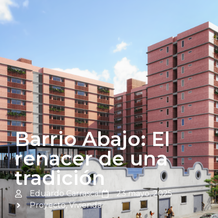
Barrio Abajo: El
renacer de una
tradición
Eduardo Carrascal
23 mayo, 2025
Proyecto
,
Vivienda