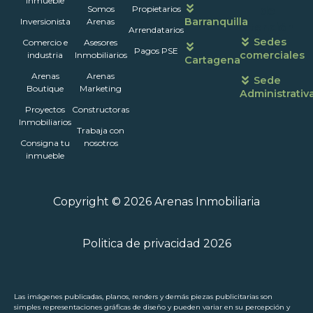
inmueble
Somos
Propietarios
de
Barranquilla
Inversionista
Arenas
atención
Arrendatarios
Sedes
Comercio e
Asesores
Pagos PSE
comerciales
industria
Inmobiliarios
Cartagena
Arenas
Arenas
Sede
Boutique
Marketing
Administrativ
Proyectos
Constructoras
Inmobiliarios
Trabaja con
Consigna tu
nosotros
inmueble
Copyright © 2026 Arenas Inmobiliaria
Politica de privacidad 2026
Las imágenes publicadas, planos, renders y demás piezas publicitarias son
simples representaciones gráficas de diseño y pueden variar en su percepción y