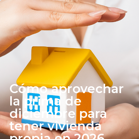
Cómo aprovechar
la prima de
diciembre para
tener vivienda
propia en 2026