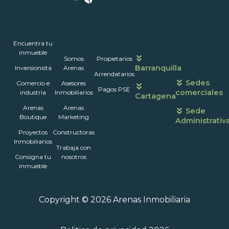
Inmuebles
Encuentra tu
Nosotros
Portales
Contáctanos
Horarios
inmueble
Somos
Propietarios
de
Barranquilla
Inversionista
Arenas
atención
Arrendatarios
Sedes
Comercio e
Asesores
Pagos PSE
comerciales
industria
Inmobiliarios
Cartagena
Arenas
Arenas
Sede
Boutique
Marketing
Administrativ
Proyectos
Constructoras
Inmobiliarios
Trabaja con
Consigna tu
nosotros
inmueble
Copyright © 2026 Arenas Inmobiliaria