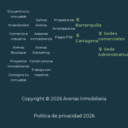
Inmuebles
Encuentra tu
Nosotros
Portales
Contáctanos
Horarios
inmueble
Somos
Propietarios
de
Barranquilla
Inversionista
Arenas
atención
Arrendatarios
Sedes
Comercio e
Asesores
Pagos PSE
comerciales
industria
Inmobiliarios
Cartagena
Arenas
Arenas
Sede
Boutique
Marketing
Administrativ
Proyectos
Constructoras
Inmobiliarios
Trabaja con
Consigna tu
nosotros
inmueble
Copyright © 2026 Arenas Inmobiliaria
Politica de privacidad 2026