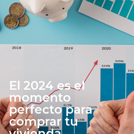
El 2024 es el
momento
perfecto para
comprar tu
vivienda