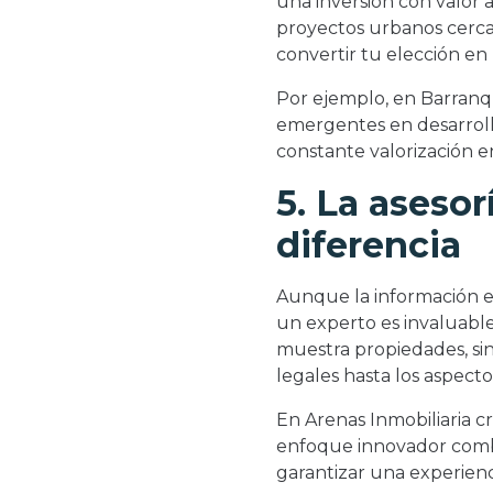
una inversión con valor a
proyectos urbanos cerca
convertir tu elección en
Por ejemplo, en Barranqu
emergentes en desarrol
constante valorización en
5. La asesor
diferencia
Aunque la información es
un experto es invaluable
muestra propiedades, sin
legales hasta los aspecto
En Arenas Inmobiliaria c
enfoque innovador combi
garantizar una experienci