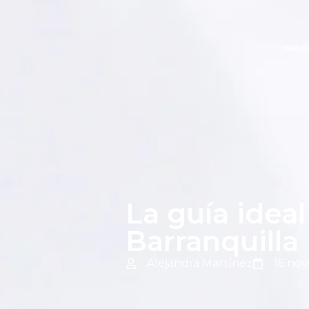
INMUE
La guía idea
Barranquilla
Alejandra Martínez
16 no